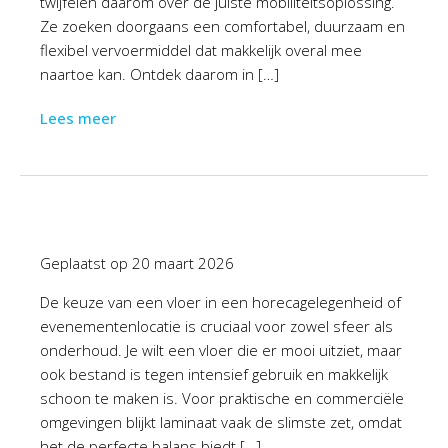
twijfelen daarom over de juiste mobiliteitsoplossing.
Ze zoeken doorgaans een comfortabel, duurzaam en
flexibel vervoermiddel dat makkelijk overal mee
naartoe kan. Ontdek daarom in […]
Lees meer
Geplaatst op
20 maart 2026
De keuze van een vloer in een horecagelegenheid of
evenementenlocatie is cruciaal voor zowel sfeer als
onderhoud. Je wilt een vloer die er mooi uitziet, maar
ook bestand is tegen intensief gebruik en makkelijk
schoon te maken is. Voor praktische en commerciële
omgevingen blijkt laminaat vaak de slimste zet, omdat
het de perfecte balans biedt […]