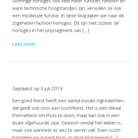
sommige horloges ook veel meer functies hebben en
ware technische hoogstandjes zijn, vervullen ze ook
een modieuze functie. In deze blog kijken we naar de
zogeheten fashion horloges. Dit zijn niet zozeer de
horloges in het prijssegment van […]
Lees meer
Geplaatst op
3 juli 2019
Een goed feest heeft een aantal basale ingrediënten,
dat geldt ook voor een sushifeest. Het is een ideaal
themafeest om thuis te doen, maar kan ook in een
leuke afgehuurde zaal. Gewoon omdat het lekker is,
maar ook wanneer er iets te vieren valt. Even sushi
bestellen en je bent klaar. In deze blog nemen […]