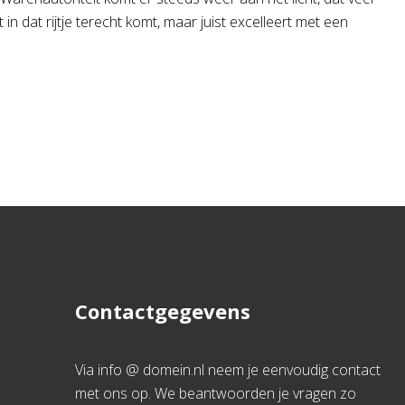
in dat rijtje terecht komt, maar juist excelleert met een
Contactgegevens
Via info @ domein.nl neem je eenvoudig contact
met ons op. We beantwoorden je vragen zo