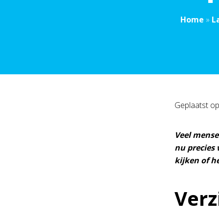
Home
»
L
Geplaatst o
Veel mensen
nu precies 
kijken of h
Verz