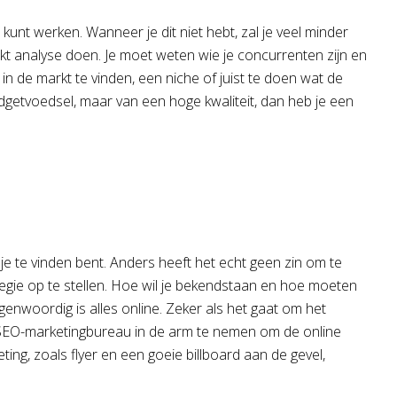
unt werken. Wanneer je dit niet hebt, zal je veel minder
t analyse doen. Je moet weten wie je concurrenten zijn en
in de markt te vinden, een niche of juist te doen wat de
getvoedsel, maar van een hoge kwaliteit, dan heb je een
r je te vinden bent. Anders heeft het echt geen zin om te
egie op te stellen. Hoe wil je bekendstaan en hoe moeten
enwoordig is alles online. Zeker als het gaat om het
 SEO-marketingbureau in de arm te nemen om de online
ting, zoals flyer en een goeie billboard aan de gevel,