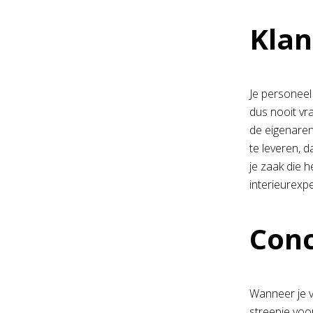
Klan
Je personeel
dus nooit vr
de eigenaren
te leveren, d
je zaak die h
interieurexp
Conc
Wanneer je v
streepje voor