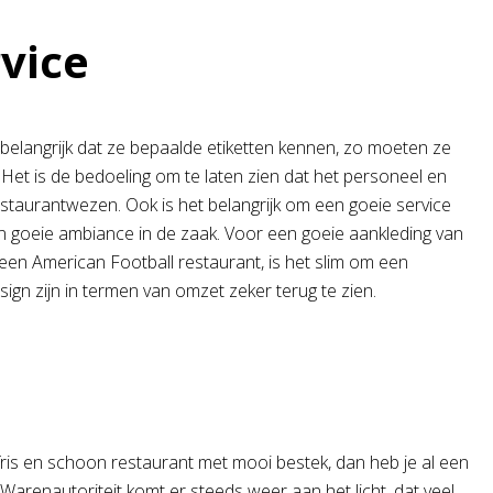
rvice
 belangrijk dat ze bepaalde etiketten kennen, zo moeten ze
 Het is de bedoeling om te laten zien dat het personeel en
restaurantwezen. Ook is het belangrijk om een goeie service
 goeie ambiance in de zaak. Voor een goeie aankleding van
d een American Football restaurant, is het slim om een
ign zijn in termen van omzet zeker terug te zien.
fris en schoon restaurant met mooi bestek, dan heb je al een
Warenautoriteit komt er steeds weer aan het licht, dat veel