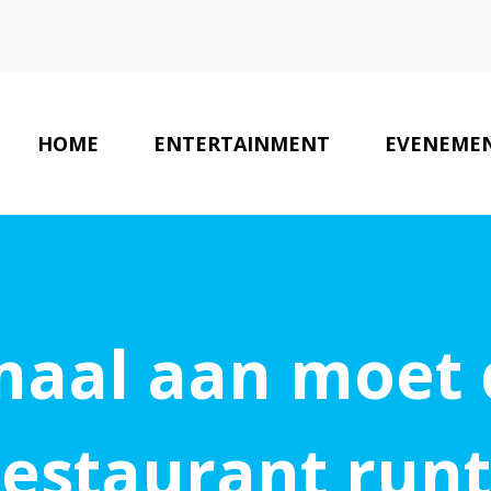
HOME
ENTERTAINMENT
EVENEME
maal aan moet 
restaurant runt