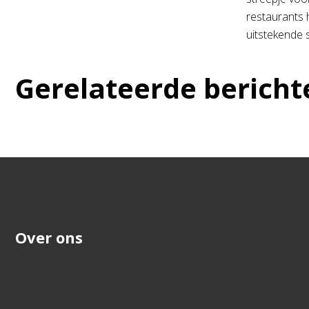
restaurants h
uitstekende 
Gerelateerde bericht
Over ons