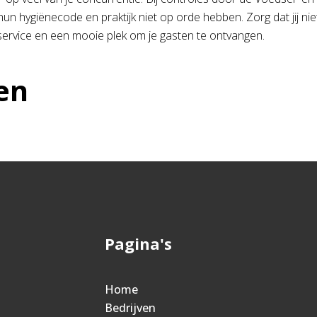
un hygiënecode en praktijk niet op orde hebben. Zorg dat jij niet 
service en een mooie plek om je gasten te ontvangen.
en
Pagina's
Home
Bedrijven