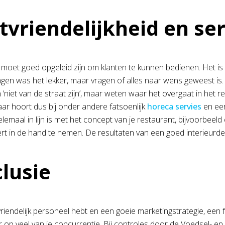
tvriendelijkheid en se
 moet goed opgeleid zijn om klanten te kunnen bedienen. Het is
agen was het lekker, maar vragen of alles naar wens geweest is.
 ‘niet van de straat zijn’, maar weten waar het overgaat in het 
aar hoort dus bij onder andere fatsoenlijk
horeca servies
en een
elemaal in lijn is met het concept van je restaurant, bijvoorbeel
ert in de hand te nemen. De resultaten van een goed interieurdes
lusie
riendelijk personeel hebt en een goeie marketingstrategie, een 
 op veel van je concurrentie. Bij controles door de Voedsel- en 