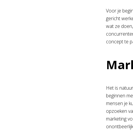
Voor je begi
gericht werk
wat ze doen,
concurrenten
concept te p
Mar
Het is natuur
beginnen met
mensen je ku
opzoeken van
marketing voo
onontbeerlijk