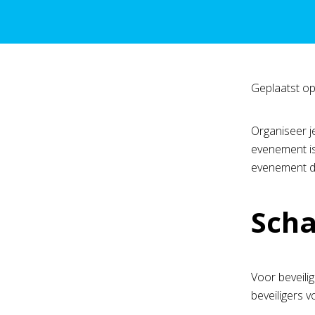
Geplaatst o
Organiseer j
evenement is
evenement de
Scha
Voor beveili
beveiligers v