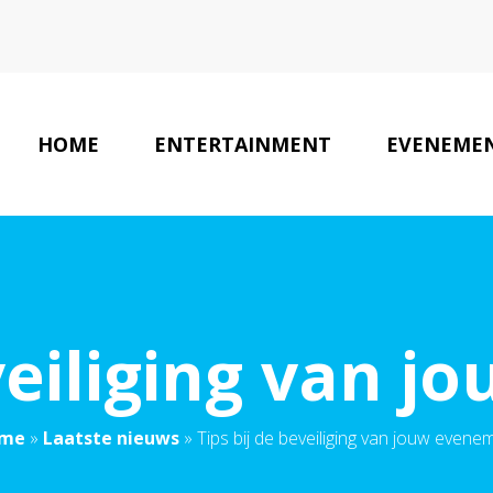
HOME
ENTERTAINMENT
EVENEME
eveiliging van 
me
»
Laatste nieuws
»
Tips bij de beveiliging van jouw evene