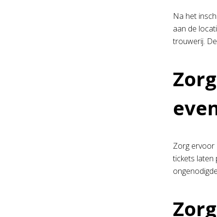
Na het insch
aan de locati
trouwerij. D
Zorg
eve
Zorg ervoor 
tickets late
ongenodigde
Zorg