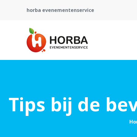
horba evenementenservice
Tips bij de b
Ho