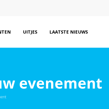
NTEN
UITJES
LAATSTE NIEUWS
BEDRIJVEN
CONTACT
jouw evenement
ment